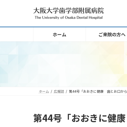
コ
ナ
ン
ビ
テ
ゲ
ン
ー
ツ
シ
ホーム
ご来院の方へ
へ
ョ
ス
ン
キ
に
ッ
移
プ
動
ホーム
広報誌
第44号「おおきに健康 歯とお口か
第44号「おおきに健