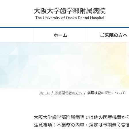
コ
ナ
ン
ビ
テ
ゲ
ン
ー
ツ
シ
ホーム
ご来院の方へ
へ
ョ
ス
ン
キ
に
ッ
移
プ
動
ホーム
医療関係者の方へ
病理検査の受注について
大阪大学歯学部附属病院では他の医療機関か
注意事項：本業務の内容・規定は予期無く変