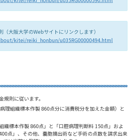
/about/kitei/reiki_honbun/u035RG00000590.html
則（大阪大学のWebサイトにリンクします）
/about/kitei/reiki_honbun/u035RG00000494.html
金規則に従います。
（病理組織標本作製 860点分に消費税分を加えた金額）と
織標本作製 860点」と「口腔病理判断料 150点」およ
400点」、その他、嚢胞摘出術など手術の点数を請求出来