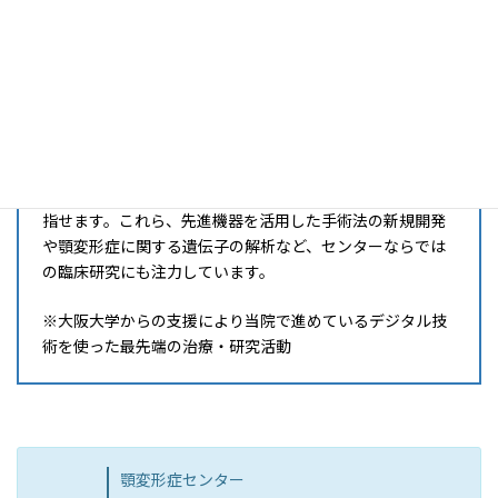
で正確な外科手術を実現しています。また、一人ひとりに
合った各種ツールを作製できる3Dプリンターも導入してお
り、術中に適正な顎の位置を決めるために必要なCAD/CAM
スプリントを作成。より理想的な位置に顎の移動ができる
ようになりました。さらに、上顎の多分割が必要となるよ
うな難手術では最新のナビゲーションシステムを活用して
います。骨の中に隠れている歯根の位置がリアルタイムで
分かるため、歯を傷つけることなく、より安全な手術が目
指せます。これら、先進機器を活用した手術法の新規開発
や顎変形症に関する遺伝子の解析など、センターならでは
の臨床研究にも注力しています。
※大阪大学からの支援により当院で進めているデジタル技
術を使った最先端の治療・研究活動
顎変形症センター