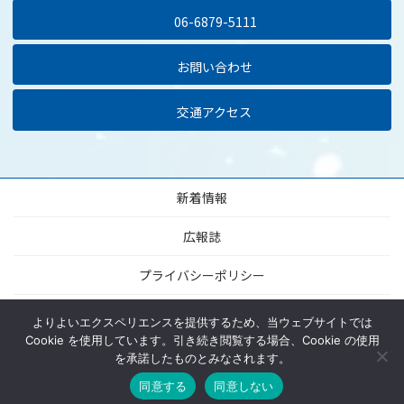
06-6879-5111
お問い合わせ
交通アクセス
新着情報
広報誌
プライバシーポリシー
当サイトについて
よりよいエクスペリエンスを提供するため、当ウェブサイトでは
Cookie を使用しています。引き続き閲覧する場合、Cookie の使用
サイトマップ
を承諾したものとみなされます。
同意する
同意しない
© The University of Osaka Dental Hospital All Rights Reserved.
MENU
HOME
ACCESS
TEL