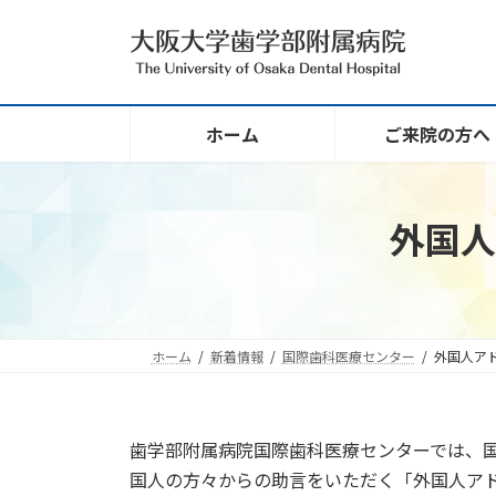
コ
ナ
ン
ビ
テ
ゲ
ン
ー
ツ
シ
ホーム
ご来院の方へ
へ
ョ
ス
ン
キ
に
ッ
移
外国人
プ
動
ホーム
新着情報
国際歯科医療センター
外国人ア
歯学部附属病院国際歯科医療センターでは、
国人の方々からの助言をいただく「外国人ア