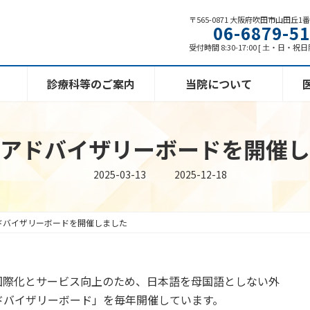
〒565-0871 大阪府吹田市山田丘1
06-6879-5
受付時間 8:30-17:00 [ 土・日・祝
診療科等のご案内
当院について
アドバイザリーボードを開催し
最
2025-03-13
2025-12-18
終
更
新
日
時
ドバイザリーボードを開催しました
:
国際化とサービス向上のため、日本語を母国語としない外
ドバイザリーボード」を毎年開催しています。