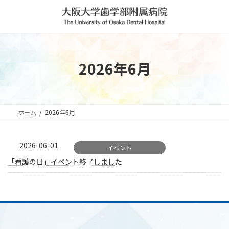
コ
ナ
ン
ビ
テ
ゲ
ン
ー
ツ
シ
へ
ョ
2026年6月
ス
ン
キ
に
ッ
移
プ
動
ホーム
2026年6月
2026-06-01
イベント
「看護の日」イベント終了しました