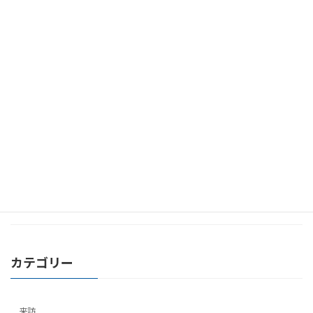
2026-07-15
お知らせ
クラウドファンディングを開始しました！
2026-06-01
イベント
「看護の日」イベント終了しました
2026-05-26
イベント
「看護の日」イベント開催のご案内（5/29）
2026-05-22
広報
病院広報誌第44号（2026年春号）「おおきに健康 歯とお口か
ら」発行！
カテゴリー
来訪