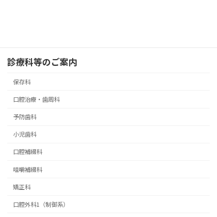
口顎病態系科
分類
診療科等のご案内
保存科
口腔治療・歯周科
予防歯科
小児歯科
口腔補綴科
咀嚼補綴科
矯正科
口腔外科1（制御系）