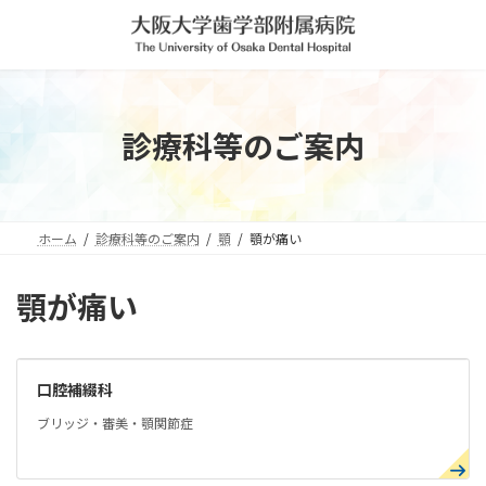
コ
ナ
ン
ビ
テ
ゲ
ン
ー
ツ
シ
へ
ョ
診療科等のご案内
ス
ン
キ
に
ッ
移
プ
動
ホーム
診療科等のご案内
顎
顎が痛い
顎が痛い
口腔補綴科
ブリッジ・審美・顎関節症