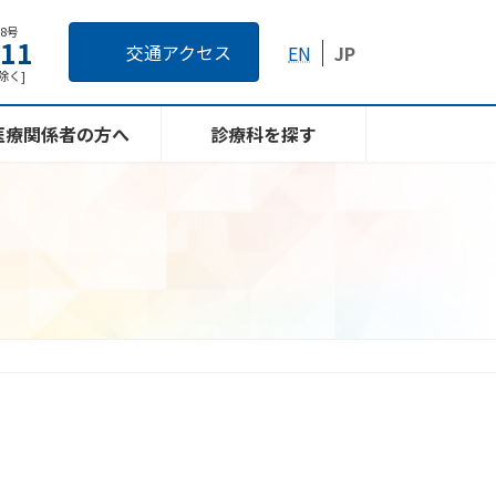
番8号
111
交通アクセス
EN
JP
日除く]
医療関係者の方へ
診療科を探す