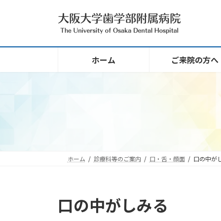
コ
ナ
ン
ビ
テ
ゲ
ン
ー
ツ
シ
ホーム
ご来院の方へ
へ
ョ
ス
ン
キ
に
ッ
移
プ
動
ホーム
診療科等のご案内
口・舌・顔面
口の中が
口の中がしみる