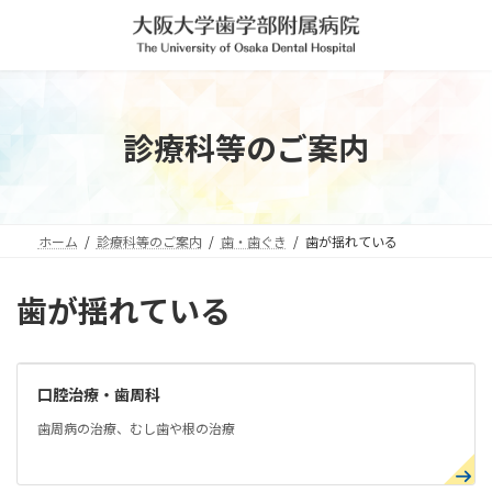
コ
ナ
ン
ビ
テ
ゲ
ン
ー
ツ
シ
へ
ョ
診療科等のご案内
ス
ン
キ
に
ッ
移
プ
動
ホーム
診療科等のご案内
歯・歯ぐき
歯が揺れている
歯が揺れている
口腔治療・歯周科
歯周病の治療、むし歯や根の治療