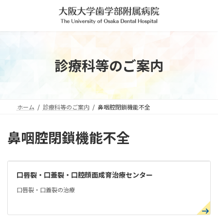
コ
ナ
ン
ビ
テ
ゲ
ン
ー
ツ
シ
へ
ョ
診療科等のご案内
ス
ン
キ
に
ッ
移
プ
動
ホーム
診療科等のご案内
鼻咽腔閉鎖機能不全
鼻咽腔閉鎖機能不全
口唇裂・口蓋裂・口腔顔面成育治療センター
口唇裂・口蓋裂の治療