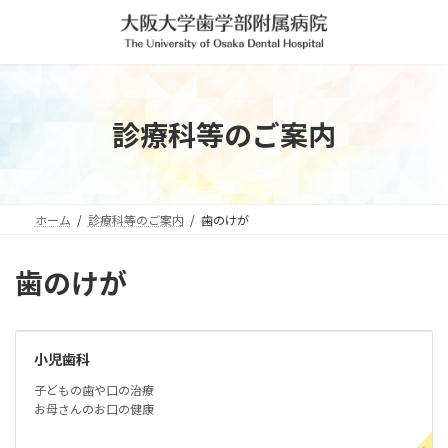
コ
ナ
ン
ビ
テ
ゲ
ン
ー
ツ
シ
へ
ョ
診療科等のご案内
ス
ン
キ
に
ッ
移
プ
動
ホーム
診療科等のご案内
歯のけが
歯のけが
小児歯科
子どもの歯や口の治療
お母さんのお口の健康