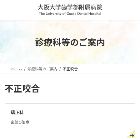
コ
ナ
ン
ビ
テ
ゲ
ン
ー
ツ
シ
へ
ョ
診療科等のご案内
ス
ン
キ
に
ッ
移
プ
動
ホーム
診療科等のご案内
不正咬合
不正咬合
矯正科
歯並び治療