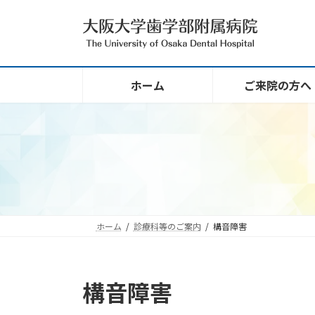
コ
ナ
ン
ビ
テ
ゲ
ン
ー
ツ
シ
ホーム
ご来院の方へ
へ
ョ
ス
ン
キ
に
ッ
移
プ
動
ホーム
診療科等のご案内
構音障害
構音障害