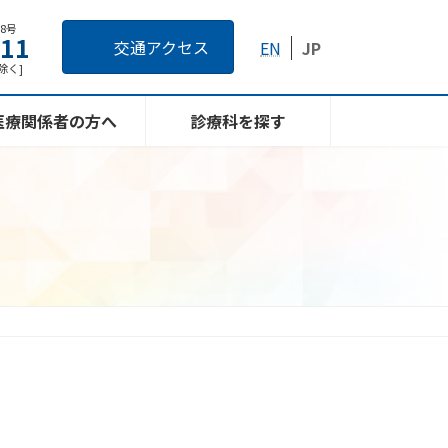
番8号
111
交通アクセス
EN
JP
日除く]
医療関係者の方へ
診療科を探す