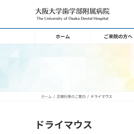
コ
ナ
ン
ビ
テ
ゲ
ン
ー
ツ
シ
ホーム
ご来院の方へ
へ
ョ
ス
ン
キ
に
ッ
移
プ
動
ホーム
診療科等のご案内
ドライマウス
ドライマウス