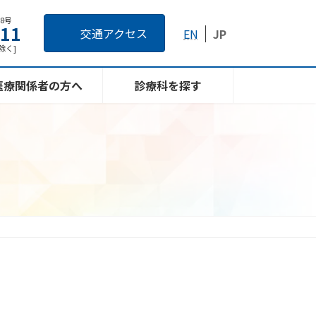
番8号
111
交通アクセス
EN
JP
日除く]
医療関係者の方へ
診療科を探す