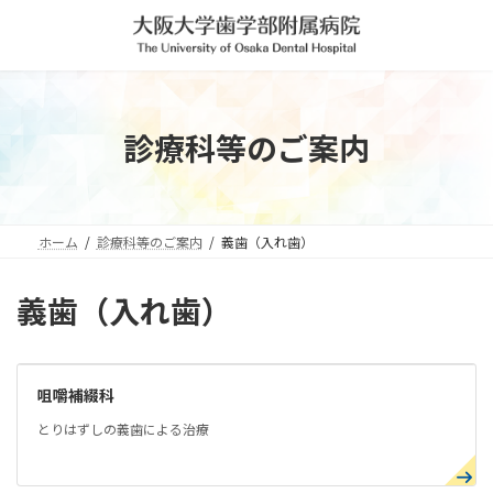
コ
ナ
ン
ビ
テ
ゲ
ン
ー
ツ
シ
へ
ョ
診療科等のご案内
ス
ン
キ
に
ッ
移
プ
動
ホーム
診療科等のご案内
義歯（入れ歯）
義歯（入れ歯）
咀嚼補綴科
とりはずしの義歯による治療