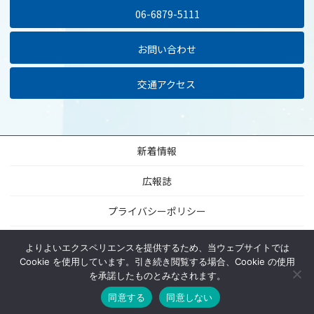
06-6879-5111
お問い合わせ
交通アクセス
新着情報
広報誌
プライバシーポリシー
当サイトについて
よりよいエクスペリエンスを提供するため、当ウェブサイトでは
Cookie を使用しています。引き続き閲覧する場合、Cookie の使用
サイトマップ
を承諾したものとみなされます。
同意する
同意しない
© The University of Osaka Dental Hospital All Rights Reserved.
MENU
HOME
ACCESS
TEL