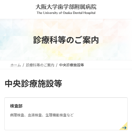
コ
ナ
ン
ビ
テ
ゲ
ン
ー
ツ
シ
へ
ョ
診療科等のご案内
ス
ン
キ
に
ッ
移
プ
動
ホーム
診療科等のご案内
中央診療施設等
中央診療施設等
検査部
病理検査、血液検査、生理機能検査など