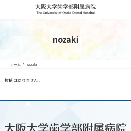
コ
ナ
ン
ビ
テ
ゲ
ン
ー
ツ
シ
へ
ョ
nozaki
ス
ン
キ
に
ッ
移
プ
動
ホーム
nozaki
投稿 はありません。